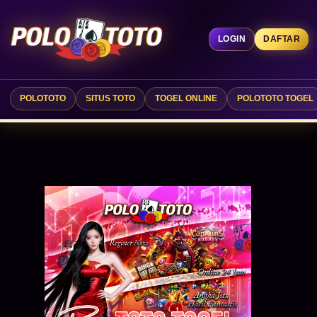
Skip
to
content
LOGIN
DAFTAR
POLOTOTO
SITUS TOTO
BANDAR TOGEL ONLINE
POLOTOTO ✈️ Bandar Togel Online Terlengkap & Situs Toto
Berlisensi Resmi
POLOTOTO
SITUS TOTO
TOGEL ONLINE
POLOTOTO TOGEL