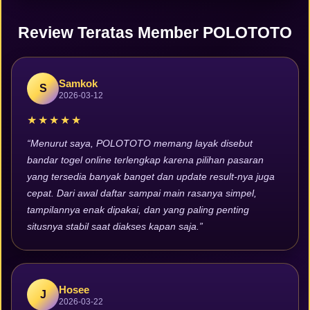
Review Teratas Member POLOTOTO
Samkok
S
2026-03-12
★★★★★
“Menurut saya, POLOTOTO memang layak disebut
bandar togel online terlengkap karena pilihan pasaran
yang tersedia banyak banget dan update result-nya juga
cepat. Dari awal daftar sampai main rasanya simpel,
tampilannya enak dipakai, dan yang paling penting
situsnya stabil saat diakses kapan saja.”
Hosee
J
2026-03-22