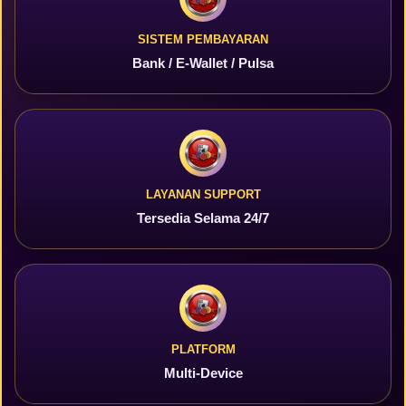
SISTEM PEMBAYARAN
Bank / E-Wallet / Pulsa
LAYANAN SUPPORT
Tersedia Selama 24/7
PLATFORM
Multi-Device