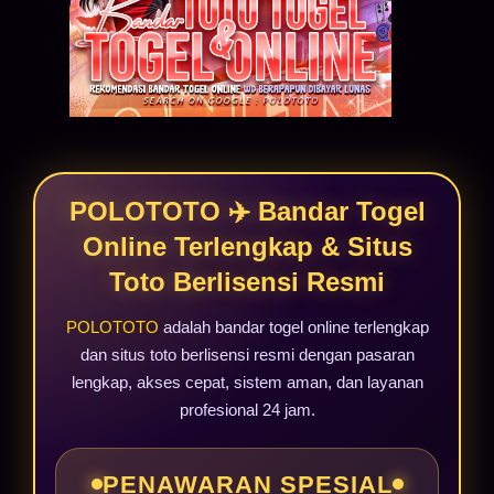
POLOTOTO ✈️ Bandar Togel
Online Terlengkap & Situs
Toto Berlisensi Resmi
POLOTOTO
adalah bandar togel online terlengkap
dan situs toto berlisensi resmi dengan pasaran
lengkap, akses cepat, sistem aman, dan layanan
profesional 24 jam.
PENAWARAN SPESIAL